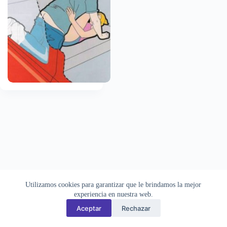
Aviso Legal
Privacidad
Cookies
Utilizamos cookies para garantizar que le brindamos la mejor
Todas las imágenes pertenecen a sus respectivos autores. Este sitio
recopila y muestra contenido público disponible en Internet. Si
experiencia en nuestra web.
desea solicitar la retirada de alguna imagen, puede hacerlo a través
Aceptar
Rechazar
de la
sección de contacto
.
CHATY.es © 2026