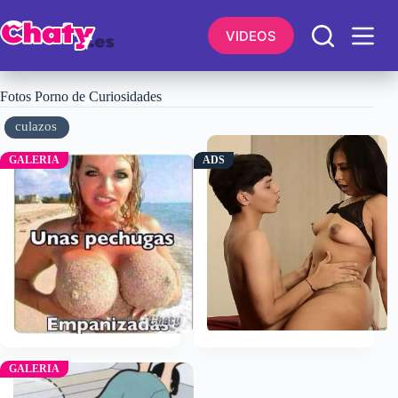
Saltar
al
VIDEOS
contenido
Fotos Porno de Curiosidades
culazos
ADS