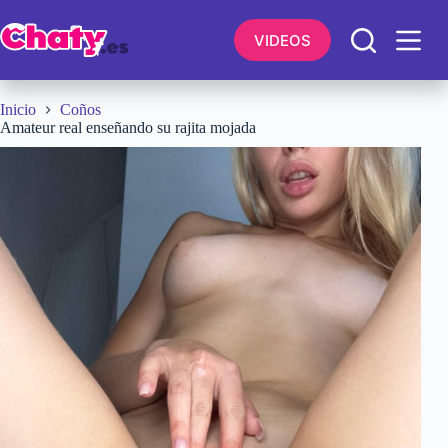
Saltar
al
VIDEOS
contenido
Inicio
Coños
Amateur real enseñando su rajita mojada