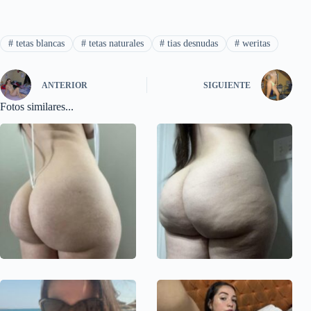
#
tetas blancas
#
tetas naturales
#
tias desnudas
#
weritas
ANTERIOR
SIGUIENTE
Fotos similares...