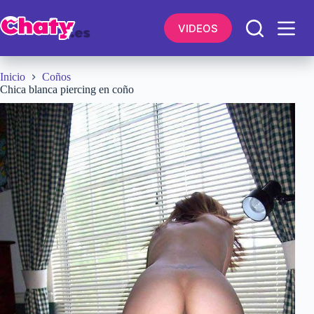
Saltar
al
VIDEOS
contenido
Inicio
Coños
Chica blanca piercing en coño