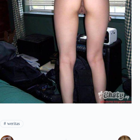
#
weritas