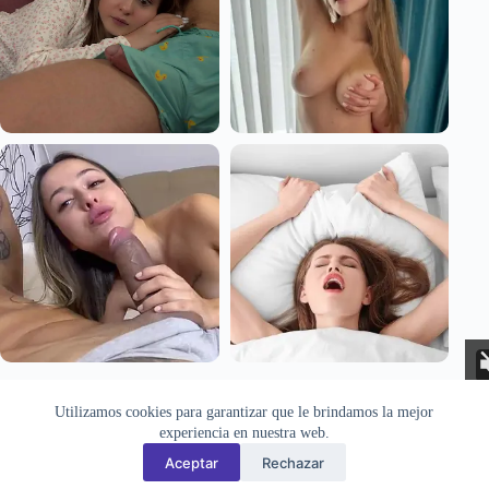
Aviso Legal
Privacidad
Cookies
Utilizamos cookies para garantizar que le brindamos la mejor
Todas las imágenes pertenecen a sus respectivos autores. Este sitio
experiencia en nuestra web.
recopila y muestra contenido público disponible en Internet. Si
desea solicitar la retirada de alguna imagen, puede hacerlo a través
Aceptar
Rechazar
de la
sección de contacto
.