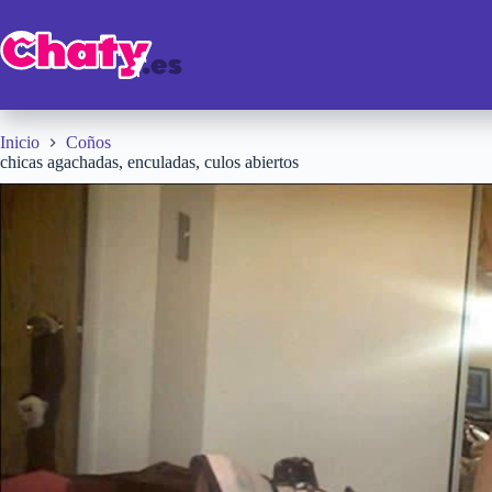
Saltar
al
contenido
Inicio
Coños
chicas agachadas, enculadas, culos abiertos