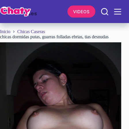
Saltar
al
VIDEOS
contenido
Inicio
Chicas Caseras
chicas dormidas putas, guarras folladas ebrias, tias desnudas