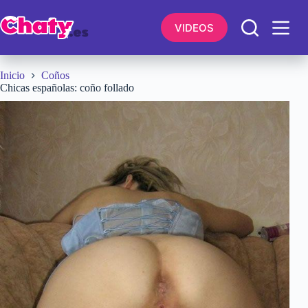
Saltar
al
VIDEOS
contenido
Inicio
Coños
Chicas españolas: coño follado