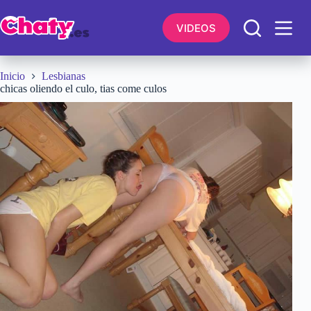
Saltar
al
VIDEOS
contenido
Inicio
Lesbianas
chicas oliendo el culo, tias come culos