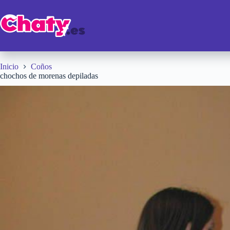
Saltar
al
contenido
Inicio
Coños
chochos de morenas depiladas