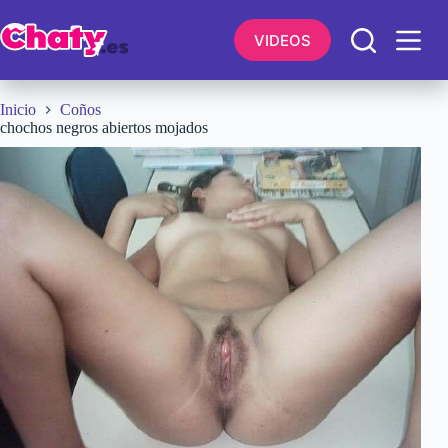
Saltar
al
VIDEOS
contenido
Inicio
Coños
chochos negros abiertos mojados