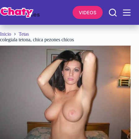
Saltar
al
VIDEOS
contenido
Inicio
Tetas
colegiala tetona, chica pezones chicos