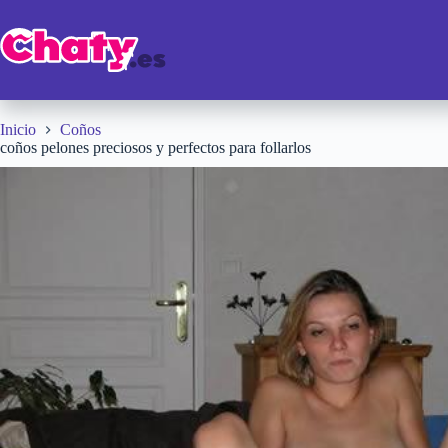
Saltar
al
contenido
Inicio
Coños
coños pelones preciosos y perfectos para follarlos