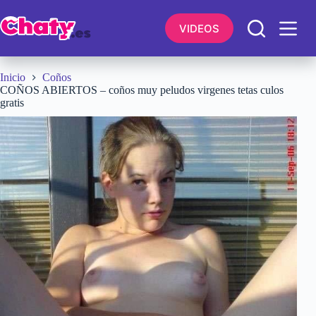
Saltar
al
VIDEOS
contenido
Inicio
Coños
COÑOS ABIERTOS – coños muy peludos virgenes tetas culos
gratis