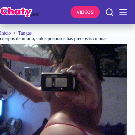
Saltar
al
VIDEOS
contenido
Inicio
Tangas
cuerpos de infarto, culos preciosos tias preciosas culonas