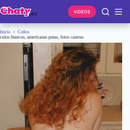
Saltar
al
VIDEOS
contenido
Inicio
Coños
culos blancos, americanas putas, fotos caseras