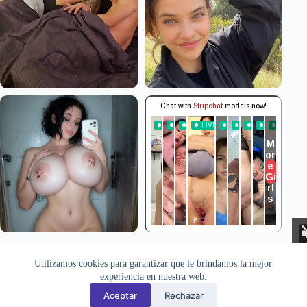
Aviso Legal
Privacidad
Cookies
Utilizamos cookies para garantizar que le brindamos la mejor
Todas las imágenes pertenecen a sus respectivos autores. Este sitio
experiencia en nuestra web.
recopila y muestra contenido público disponible en Internet. Si
desea solicitar la retirada de alguna imagen, puede hacerlo a través
Aceptar
Rechazar
de la
sección de contacto
.