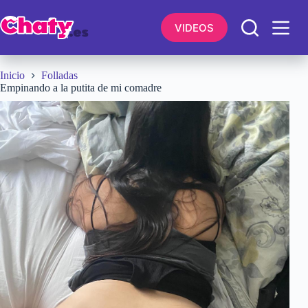
Saltar
al
VIDEOS
contenido
Inicio
Folladas
Empinando a la putita de mi comadre