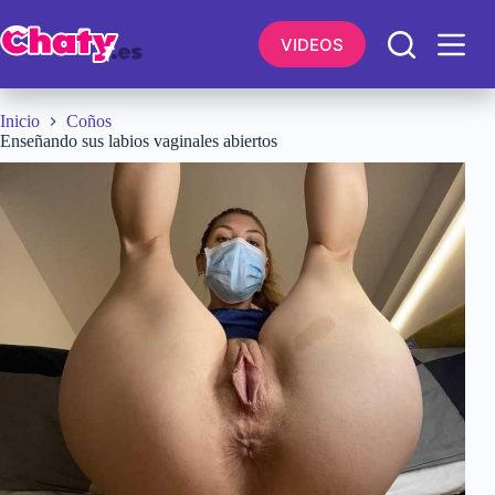
Saltar
al
VIDEOS
contenido
Inicio
Coños
Enseñando sus labios vaginales abiertos