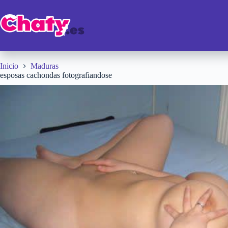
Saltar
al
contenido
Inicio
Maduras
esposas cachondas fotografiandose