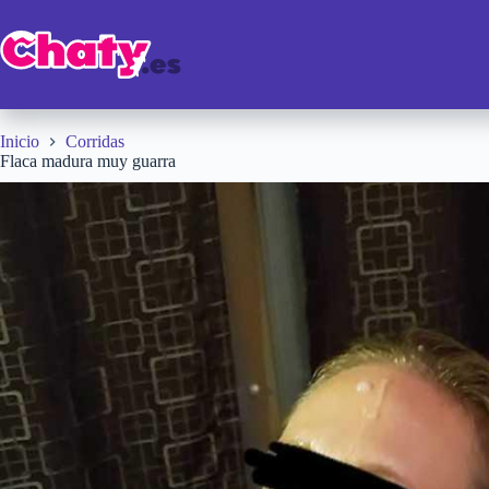
Saltar
al
contenido
Inicio
Corridas
Flaca madura muy guarra