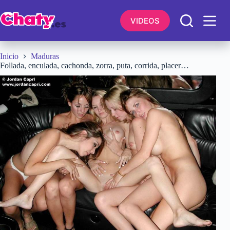
Saltar
al
VIDEOS
contenido
Inicio
Maduras
Follada, enculada, cachonda, zorra, puta, corrida, placer…