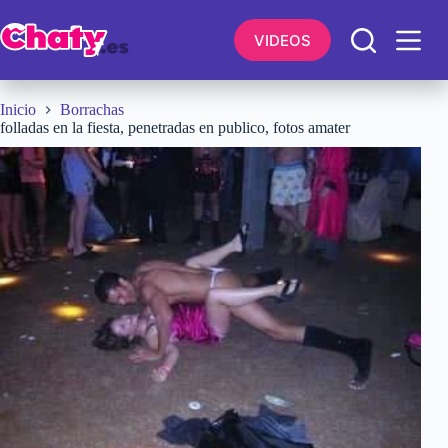
Saltar
al
VIDEOS
contenido
Inicio
Borrachas
folladas en la fiesta, penetradas en publico, fotos amater