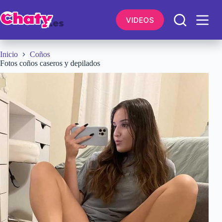
Saltar
al
VIDEOS
contenido
Inicio
Coños
Fotos coños caseros y depilados