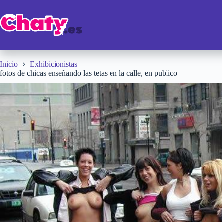
Saltar
al
contenido
Inicio
Exhibicionistas
fotos de chicas enseñando las tetas en la calle, en publico