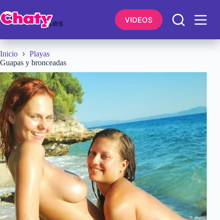
Saltar
al
VIDEOS
contenido
Inicio
Playas
Guapas y bronceadas