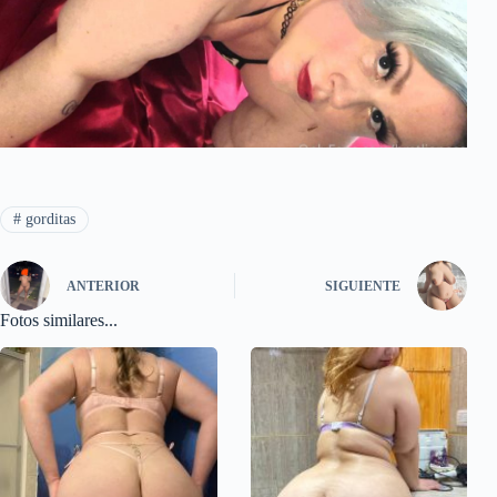
#
gorditas
ANTERIOR
SIGUIENTE
Fotos similares...