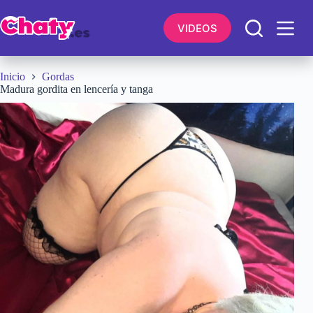
Saltar
al
VIDEOS
contenido
Inicio
Gordas
Madura gordita en lencería y tanga