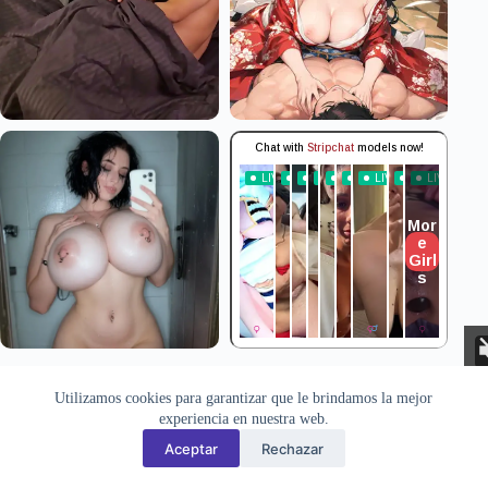
Aviso Legal
Privacidad
Cookies
Utilizamos cookies para garantizar que le brindamos la mejor
Todas las imágenes pertenecen a sus respectivos autores. Este sitio
experiencia en nuestra web.
recopila y muestra contenido público disponible en Internet. Si
desea solicitar la retirada de alguna imagen, puede hacerlo a través
Aceptar
Rechazar
de la
sección de contacto
.
CHATY.es © 2026