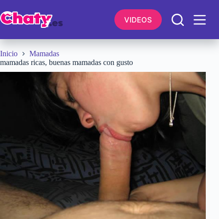
Saltar
al
VIDEOS
contenido
Inicio
Mamadas
mamadas ricas, buenas mamadas con gusto