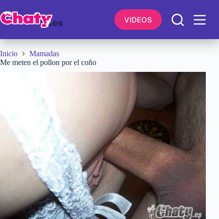
Saltar
al
VIDEOS
contenido
Inicio
Mamadas
Me meten el pollon por el coño