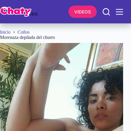
Saltar
al
VIDEOS
contenido
Inicio
Coños
Morenaza depilada del churro