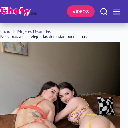
Saltar
al
VIDEOS
contenido
Inicio
Mujeres Desnudas
No sabrás a cual elegir, las dos están buenísimas