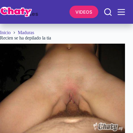
Saltar
al
VIDEOS
contenido
Inicio
Maduras
Recien se ha depilado la tia