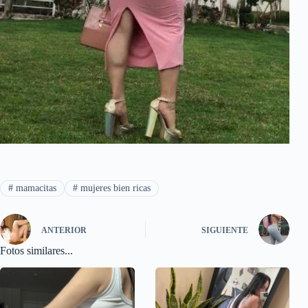
#
mamacitas
#
mujeres bien ricas
ANTERIOR
SIGUIENTE
Fotos similares...