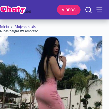
Saltar
al
VIDEOS
contenido
Inicio
Mujeres sexis
Ricas nalgas mi amorsito