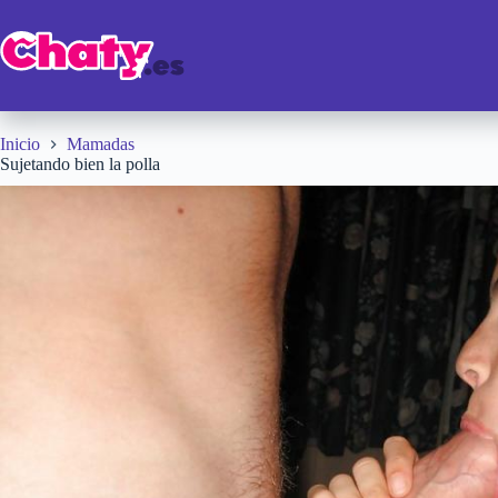
Saltar
al
contenido
Inicio
Mamadas
Sujetando bien la polla