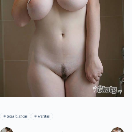
#
tetas blancas
#
weritas