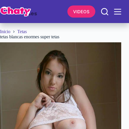
Saltar
al
VIDEOS
contenido
Inicio
Tetas
tetas blancas enormes super tetas