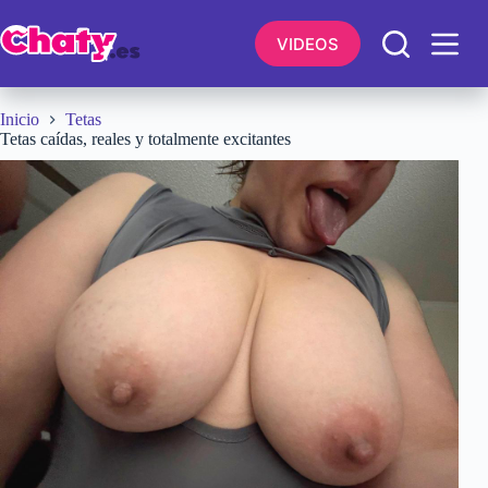
Saltar
al
VIDEOS
contenido
Inicio
Tetas
Tetas caídas, reales y totalmente excitantes