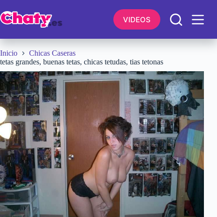
Saltar
al
VIDEOS
contenido
Inicio
Chicas Caseras
tetas grandes, buenas tetas, chicas tetudas, tias tetonas