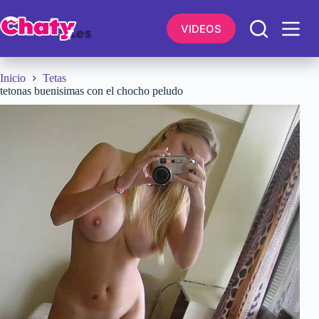
Saltar
al
VIDEOS
contenido
Inicio
Tetas
tetonas buenisimas con el chocho peludo