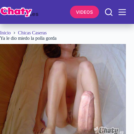
Saltar
al
VIDEOS
contenido
Inicio
Chicas Caseras
Ya le dio miedo la polla gorda