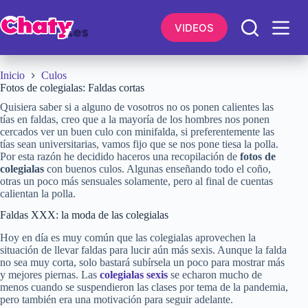
Saltar
al
VIDEOS
contenido
Inicio
Culos
Fotos de colegialas: Faldas cortas
Quisiera saber si a alguno de vosotros no os ponen calientes las
tías en faldas, creo que a la mayoría de los hombres nos ponen
cercados ver un buen culo con minifalda, si preferentemente las
tías sean universitarias, vamos fijo que se nos pone tiesa la polla.
Por esta razón he decidido haceros una recopilación de
fotos de
colegialas
con buenos culos. Algunas enseñando todo el coño,
otras un poco más sensuales solamente, pero al final de cuentas
calientan la polla.
Faldas XXX: la moda de las colegialas
Hoy en día es muy común que las colegialas aprovechen la
situación de llevar faldas para lucir aún más sexis. Aunque la falda
no sea muy corta, solo bastará subírsela un poco para mostrar más
y mejores piernas. Las
colegialas sexis
se echaron mucho de
menos cuando se suspendieron las clases por tema de la pandemia,
pero también era una motivación para seguir adelante.