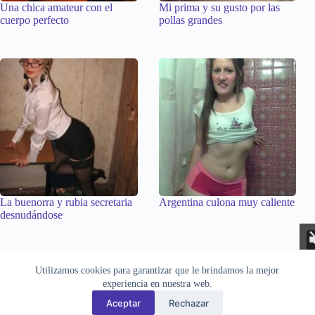
Una chica amateur con el
Mi prima y su gusto por las
cuerpo perfecto
pollas grandes
La buenorra y rubia secretaria
Argentina culona muy caliente
desnudándose
Aviso Legal
Privacidad
Cookies
Utilizamos cookies para garantizar que le brindamos la mejor
Todas las imágenes pertenecen a sus respectivos autores. Este sitio
experiencia en nuestra web.
recopila y muestra contenido público disponible en Internet. Si
desea solicitar la retirada de alguna imagen, puede hacerlo a través
Aceptar
Rechazar
de la
sección de contacto
.