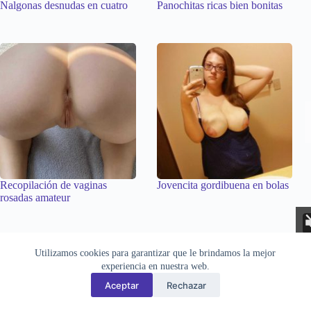
Nalgonas desnudas en cuatro
Panochitas ricas bien bonitas
Recopilación de vaginas
Jovencita gordibuena en bolas
rosadas amateur
Aviso Legal
Privacidad
Cookies
Utilizamos cookies para garantizar que le brindamos la mejor
Todas las imágenes pertenecen a sus respectivos autores. Este sitio
recopila y muestra contenido público disponible en Internet. Si
experiencia en nuestra web.
desea solicitar la retirada de alguna imagen, puede hacerlo a través
Aceptar
Rechazar
de la
sección de contacto
.
CHATY.es © 2026