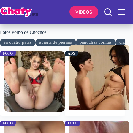
Saltar
al
VIDEOS
contenido
Fotos Porno de Chochos
en cuatro patas
abierta de piernas
panochas bonitas
chocho
ADS