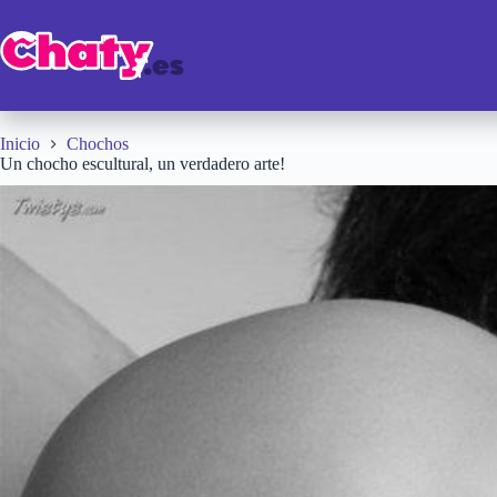
Saltar
al
contenido
Inicio
Chochos
Un chocho escultural, un verdadero arte!