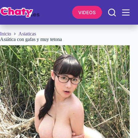
Saltar
al
VIDEOS
contenido
Inicio
Asiaticas
Asiática con gafas y muy tetona