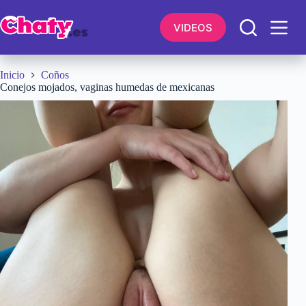
Saltar
al
VIDEOS
contenido
Inicio
Coños
Conejos mojados, vaginas humedas de mexicanas