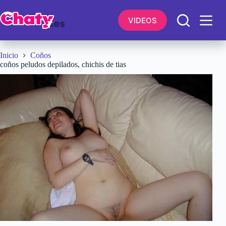
Saltar
al
VIDEOS
contenido
Inicio
Coños
coños peludos depilados, chichis de tias