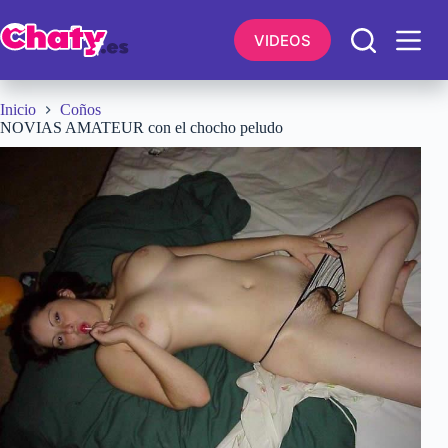
Saltar
al
VIDEOS
contenido
Inicio
Coños
NOVIAS AMATEUR con el chocho peludo