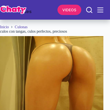
Saltar
al
VIDEOS
contenido
Inicio
Culonas
culos con tangas, culos perfectos, preciosos