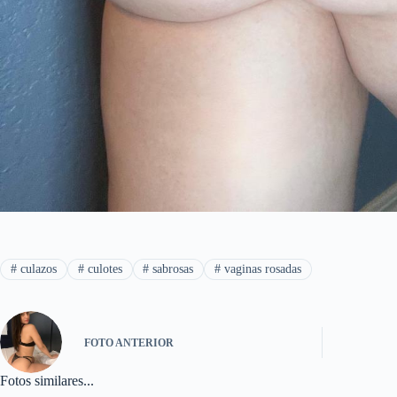
#
culazos
#
culotes
#
sabrosas
#
vaginas rosadas
FOTO
ANTERIOR
Fotos similares...