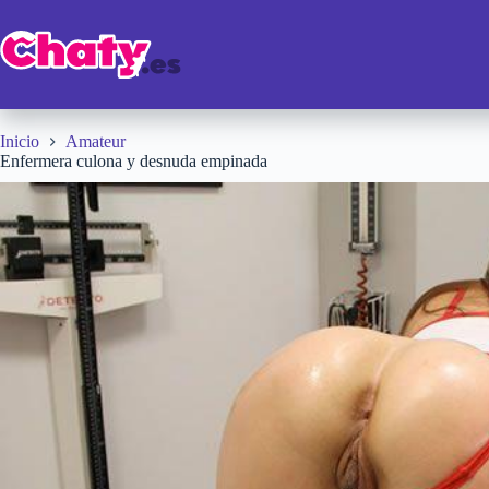
Saltar
al
contenido
Inicio
Amateur
Enfermera culona y desnuda empinada